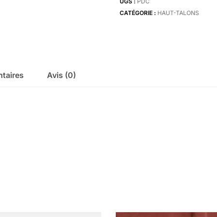
UGS :
PDC
multi
CATÉGORIE :
HAUT-TALONS
diamante
chain
taires
Avis (0)