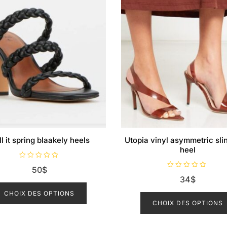
l it spring blaakely heels
Utopia vinyl asymmetric sl
heel
N
50
$
o
N
t
34
$
o
Ce
e
t
0
e
produit
CHOIX DES OPTIONS
s
0
u
CHOIX DES OPTIONS
s
a
r
u
5
r
plusieurs
5