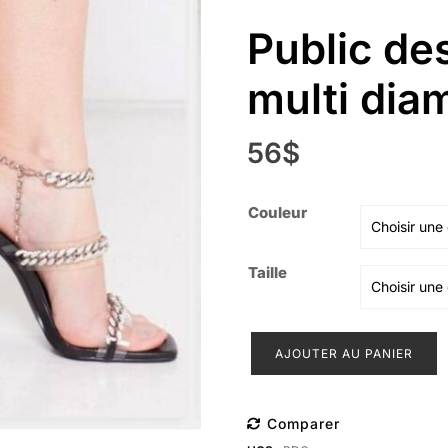
Public des
multi dia
56
$
Couleur
Taille
quantité
AJOUTER AU PANIER
de
Public
desire
Comparer
celebrity