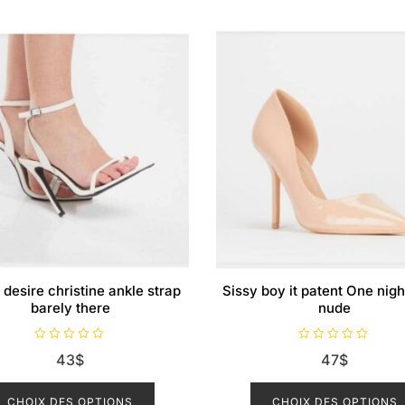
 desire christine ankle strap
Sissy boy it patent One nigh
barely there
nude
N
N
43
$
47
$
o
o
t
t
Ce
e
e
0
0
produit
CHOIX DES OPTIONS
CHOIX DES OPTIONS
s
s