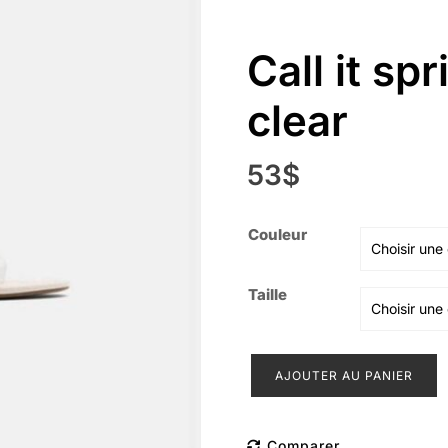
Call it sp
clear
53
$
Couleur
Taille
quantité
AJOUTER AU PANIER
de
Call
it
Comparer