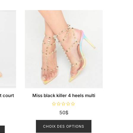
t court
Miss black killer 4 heels multi
N
50
$
o
t
Ce
e
0
Ce
produit
CHOIX DES OPTIONS
s
u
produit