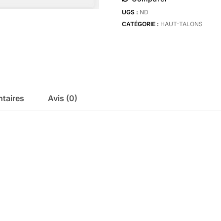
spring
UGS :
ND
pasetti
CATÉGORIE :
HAUT-TALONS
heels
clear
taires
Avis (0)