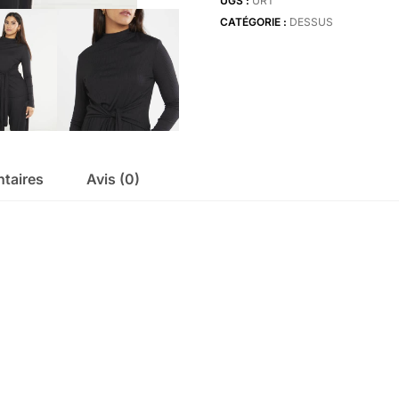
UGS :
URT
front
CATÉGORIE :
DESSUS
top
taires
Avis (0)