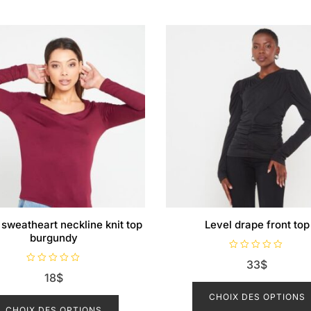
 sweatheart neckline knit top
Level drape front top
burgundy
N
33
$
o
N
t
18
$
o
e
t
0
Ce
e
CHOIX DES OPTIONS
s
0
u
produit
CHOIX DES OPTIONS