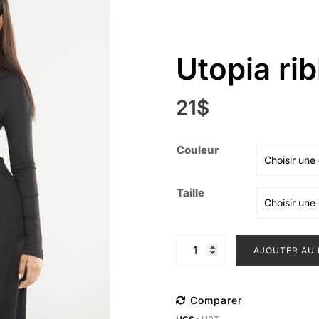
Utopia rib
21
$
Couleur
Taille
quantité
AJOUTER AU 
de
Utopia
ribbed
Comparer
tie