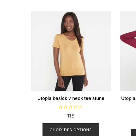
Utopia basick v neck tee stune
Utopia
N
11
$
o
t
Ce
e
0
produit
CHOIX DES OPTIONS
s
u