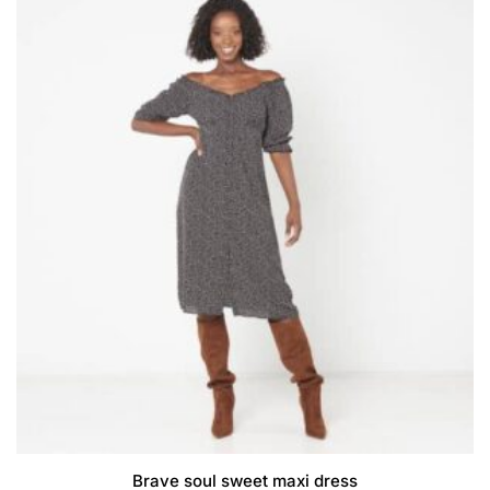
options
peuvent
être
choisies
sur
la
page
du
produit
Brave soul sweet maxi dress