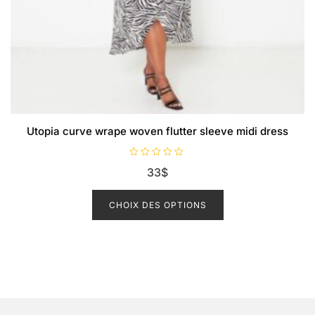
Utopia curve wrape woven flutter sleeve midi dress
N
33
$
o
t
Ce
e
0
produit
CHOIX DES OPTIONS
s
u
a
r
5
plusieurs
variations.
Les
options
peuvent