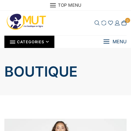
Skip
TOP MENU
to
content
0
MENU
CATEGORIES
BOUTIQUE