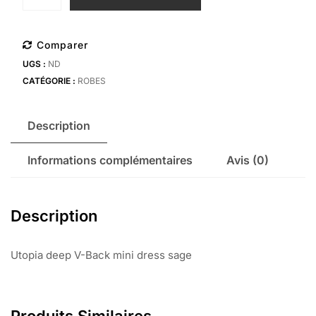
de
Utopia
deep
Comparer
V-
UGS :
ND
Back
CATÉGORIE :
ROBES
mini
dress
sage
Description
Informations complémentaires
Avis (0)
Description
Utopia deep V-Back mini dress sage