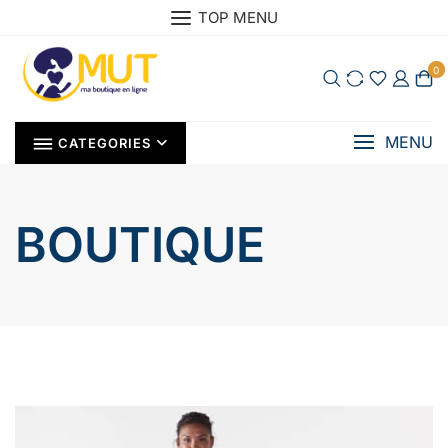
Skip
TOP MENU
to
content
0
MENU
CATEGORIES
BOUTIQUE