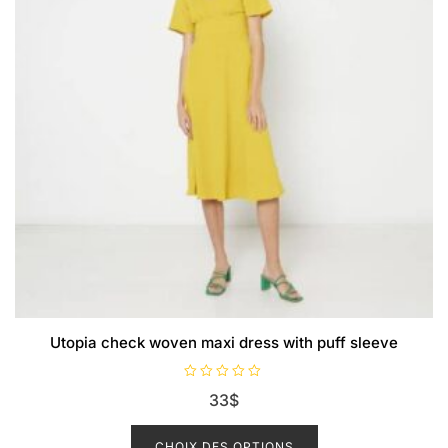
Utopia check woven maxi dress with puff sleeve
N
33
$
o
t
Ce
e
0
produit
CHOIX DES OPTIONS