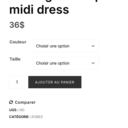
midi dress
36
$
Couleur
Taille
quantité
AJOUTER AU PANIER
de
Revenge
multi
Comparer
print
UGS :
ND
midi
CATÉGORIE :
ROBES
dress